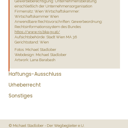
Gewerbeberechtigung: Unternehmensberatung
einschließlich der Unternehmensorganisation
Firmensitz: Wien Wirtschaftskammer:
Wirtschaftskammer Wien
Anwendbare Rechtsvorschriften: Gewerbeordnung:
Rechtsinformationssystem des Bundes
https://www.ris.bka.gv.at/
Aufsichtsbehörde: Stadt Wien MA 36
Gerichtsstand: Wien
Fotos: Michael Stadlober
Webdesign: Michael Stadlober
Artwork: Lana Barabash
Haftungs-Ausschluss
Urheberrecht
Sonstiges
Home
 / 
Impressum
 / 
Datenschutz
 / 
Organisationsentwicklung
 / 
Kontakt
 / 
Blog
  / 
Veranstaltungen
 / 
Event-Kalender
Michael Stadlober - Der Wegbegleiter e.U.
© Michael Stadlober - Der Wegbegleiter e.U.