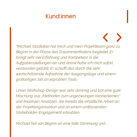
Was meine
Kund:innen
sagen
"Michael Stadlober hat mich und mein Projektteam ganz zu 
Beginn in der Phase des Zusammenfindens begleitet. Er 
bringt sehr viel Erfahrung und Kompetenz in die 
Aufgabenstellungen ein und damit habe ich mich sofort 
verstanden gefühlt. Er schafft das durch die sehr 
wertschätzende Aufnahme der Ausgangslage und einem 
großartigen Set an erprobten Tools. 

Unser Workshop-Design war sehr stimmig und bot eine gute 
Mischung aus „Methoden zum ungezwungen Kennenlernen“ 
und kreativen Ansätzen, die bereits die inhaltliche Arbeit an 
der Projektorganisation und an einem umfassenden 
Stakeholder-Engagement erlaubten. 

Michael hat von Beginn an eine tolle Stimmung und 
Atmosphäre geschaffen, in der sich die Teilnehmenden sehr 
wohl und gut abgeholt gefühlt haben. Gemeinsames Lachen 